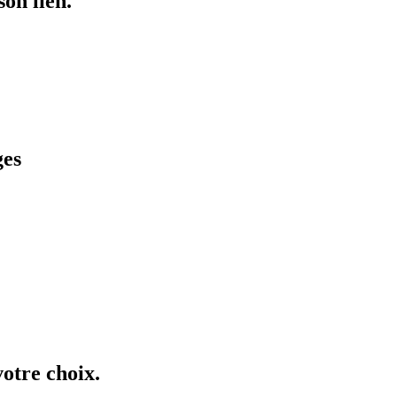
son lien.
ges
otre choix.