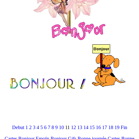
Debut
1
2
3
4
5
6
7
8
9
10
11
12
13
14
15
16
17
18
19
Fin
Cartes Bonjour
Emojis Bonjour
Gifs Bonne journée
Cartes Bonne