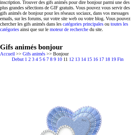
inscription. Trouver des gifs animés pour dire bonjour parmi une des
plus grandes sélections de GIF gratuits. Vous pouvez vous servir des
gifs animés de bonjour pour les réseaux sociaux, dans vos messages
emails, sur les forums, sur votre site web ou votre blog. Vous pouvez
chercher les gifs animés dans les
catégories principales
ou
toutes les
catégories
ainsi que sur le
moteur de recherche
du site.
Gifs animés bonjour
Accueil
>>
Gifs animés
>> Bonjour
Debut
1
2
3
4
5
6
7
8
9
10
11
12
13
14
15
16
17
18
19
Fin