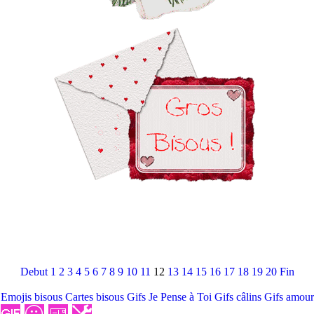
Debut
1
2
3
4
5
6
7
8
9
10
11
12
13
14
15
16
17
18
19
20
Fin
Emojis bisous
Cartes bisous
Gifs Je Pense à Toi
Gifs câlins
Gifs amour