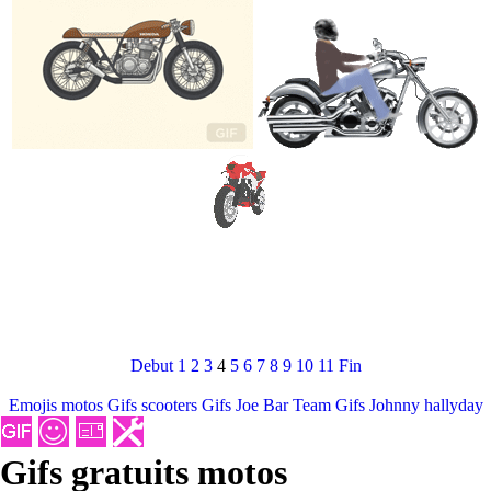
Debut
1
2
3
4
5
6
7
8
9
10
11
Fin
Emojis motos
Gifs scooters
Gifs Joe Bar Team
Gifs Johnny hallyday
Gifs gratuits motos