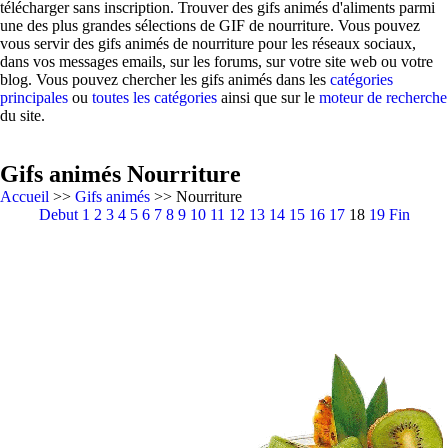
télécharger sans inscription. Trouver des gifs animés d'aliments parmi
une des plus grandes sélections de GIF de nourriture. Vous pouvez
vous servir des gifs animés de nourriture pour les réseaux sociaux,
dans vos messages emails, sur les forums, sur votre site web ou votre
blog. Vous pouvez chercher les gifs animés dans les
catégories
principales
ou
toutes les catégories
ainsi que sur le
moteur de recherche
du site.
Gifs animés Nourriture
Accueil
>>
Gifs animés
>> Nourriture
Debut
1
2
3
4
5
6
7
8
9
10
11
12
13
14
15
16
17
18
19
Fin