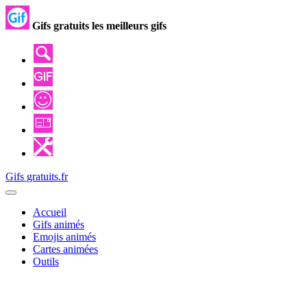
Gifs gratuits les meilleurs gifs
Gifs
gratuits
.
fr
Accueil
Gifs animés
Emojis animés
Cartes animées
Outils