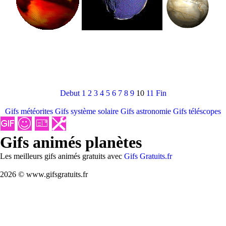
Debut
1
2
3
4
5
6
7
8
9
10
11
Fin
Gifs météorites
Gifs système solaire
Gifs astronomie
Gifs téléscopes
Gifs animés planètes
Les meilleurs gifs animés gratuits avec
Gifs Gratuits.fr
2026 © www.gifsgratuits.fr