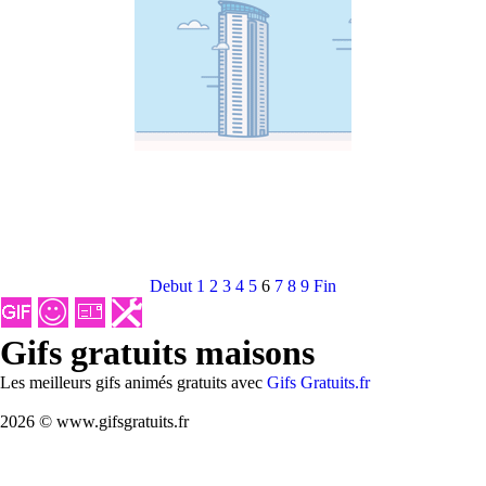
Debut
1
2
3
4
5
6
7
8
9
Fin
Gifs gratuits maisons
Les meilleurs gifs animés gratuits avec
Gifs Gratuits.fr
2026 © www.gifsgratuits.fr