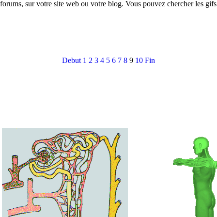
 forums, sur votre site web ou votre blog. Vous pouvez chercher les gif
Debut
1
2
3
4
5
6
7
8
9
10
Fin