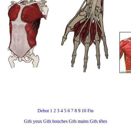
Debut
1
2
3
4
5
6
7
8
9
10
Fin
Gifs yeux
Gifs bouches
Gifs mains
Gifs têtes