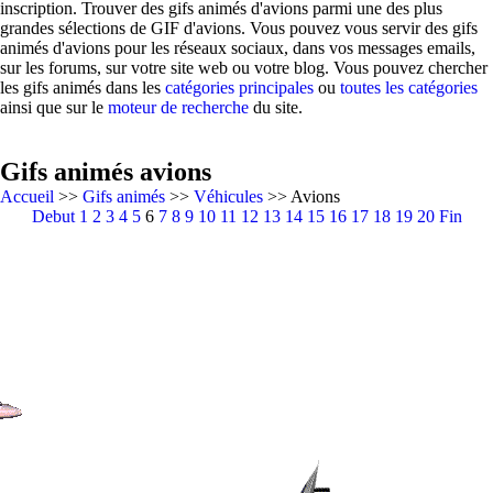
inscription. Trouver des gifs animés d'avions parmi une des plus
grandes sélections de GIF d'avions. Vous pouvez vous servir des gifs
animés d'avions pour les réseaux sociaux, dans vos messages emails,
sur les forums, sur votre site web ou votre blog. Vous pouvez chercher
les gifs animés dans les
catégories principales
ou
toutes les catégories
ainsi que sur le
moteur de recherche
du site.
Gifs animés avions
Accueil
>>
Gifs animés
>>
Véhicules
>> Avions
Debut
1
2
3
4
5
6
7
8
9
10
11
12
13
14
15
16
17
18
19
20
Fin