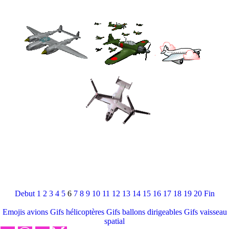
Debut
1
2
3
4
5
6
7
8
9
10
11
12
13
14
15
16
17
18
19
20
Fin
Emojis avions
Gifs hélicoptères
Gifs ballons dirigeables
Gifs vaisseau
spatial