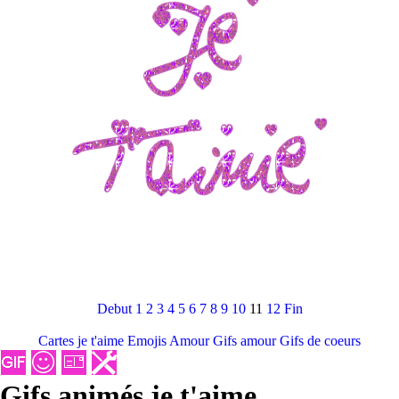
Debut
1
2
3
4
5
6
7
8
9
10
11
12
Fin
Cartes je t'aime
Emojis Amour
Gifs amour
Gifs de coeurs
Gifs animés je t'aime