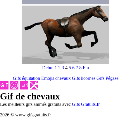
Debut
1
2
3
4
5
6
7
8
Fin
Gifs équitation
Emojis chevaux
Gifs licornes
Gifs Pégase
Gif de chevaux
Les meilleurs gifs animés gratuits avec
Gifs Gratuits.fr
2026 © www.gifsgratuits.fr