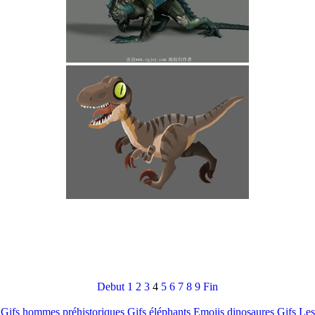
Debut
1
2
3
4
5
6
7
8
9
Fin
Gifs hommes préhistoriques
Gifs éléphants
Emojis dinosaures
Gifs Les