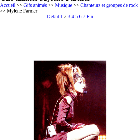
Accueil
>>
Gifs animés
>>
Musique
>>
Chanteurs et groupes de rock
>> Myléne Farmer
Debut
1
2
3
4
5
6
7
Fin