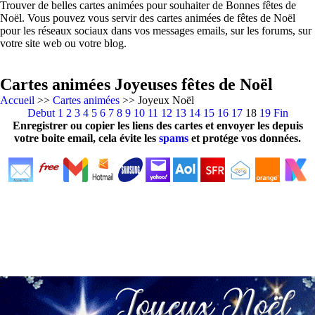
Trouver de belles cartes animées pour souhaiter de Bonnes fêtes de
Noël. Vous pouvez vous servir des cartes animées de fêtes de Noël
pour les réseaux sociaux dans vos messages emails, sur les forums, sur
votre site web ou votre blog.
Cartes animées Joyeuses fêtes de Noël
Accueil
>>
Cartes animées
>> Joyeux Noël
Debut
1
2
3
4
5
6
7
8
9
10
11
12
13
14
15
16
17
18
19
Fin
Enregistrer ou copier les liens des cartes et envoyer les depuis
votre boite email, cela évite les
spams
et protége vos données.