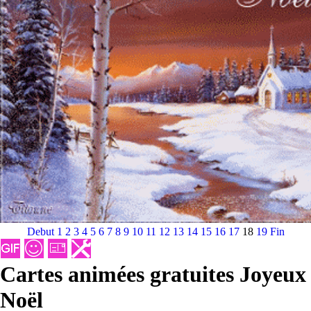
Debut
1
2
3
4
5
6
7
8
9
10
11
12
13
14
15
16
17
18
19
Fin
Cartes animées gratuites Joyeux
Noël