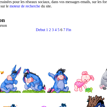
ssinées pour les réseaux sociaux, dans vos messages emails, sur les for
 sur le
moteur de recherche
du site.
on
urson
Debut
1
2
3
4
5
6
7
Fin