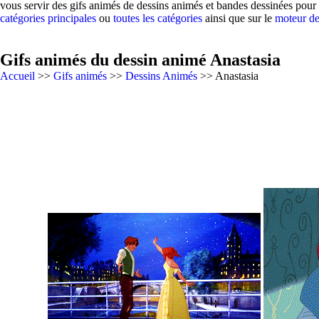
vous servir des gifs animés de dessins animés et bandes dessinées pour 
catégories principales
ou
toutes les catégories
ainsi que sur le
moteur de
Gifs animés du dessin animé Anastasia
Accueil
>>
Gifs animés
>>
Dessins Animés
>> Anastasia