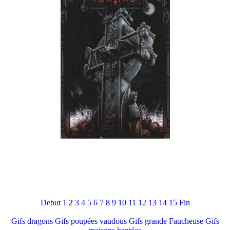
Debut
1
2
3
4
5
6
7
8
9
10
11
12
13
14
15
Fin
Gifs dragons
Gifs poupées vaudous
Gifs grande Faucheuse
Gifs