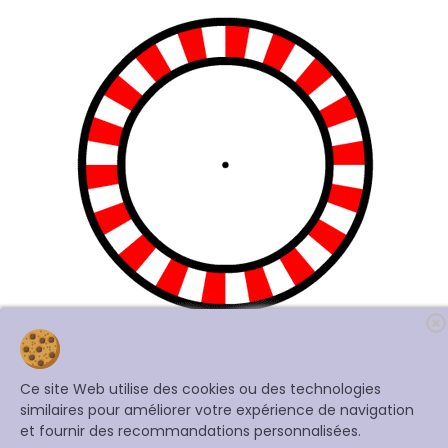
Debut
1
2
3
Fin
Ce site Web utilise des cookies ou des technologies
Gifs kaléidoscope
Gifs psychédéliques
Gifs yeux
similaires pour améliorer votre expérience de navigation
et fournir des recommandations personnalisées.