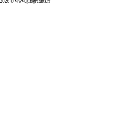
2026 © www.gifsgratuits.fr