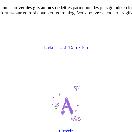
ption. Trouver des gifs animés de lettres parmi une des plus grandes sé
 forums, sur votre site web ou votre blog. Vous pouvez chercher les gif
Debut
1
2
3
4
5
6
7
Fin
Ouvrir