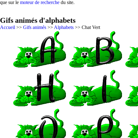
que sur le
moteur de recherche
du site.
Gifs animés d'alphabets
Accueil
>>
Gifs animés
>>
Alphabets
>> Chat Vert