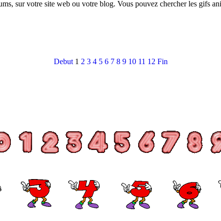
rums, sur votre site web ou votre blog. Vous pouvez chercher les gifs a
Debut
1
2
3
4
5
6
7
8
9
10
11
12
Fin