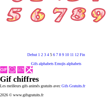
Debut
1
2
3
4
5
6
7
8
9
10
11
12
Fin
Gifs alphabets
Emojis alphabets
Gif chiffres
Les meilleurs gifs animés gratuits avec
Gifs Gratuits.fr
2026 © www.gifsgratuits.fr