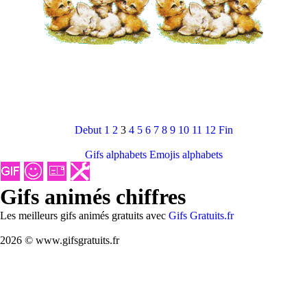
Debut
1
2
3
4
5
6
7
8
9
10
11
12
Fin
Gifs alphabets
Emojis alphabets
Gifs animés chiffres
Les meilleurs gifs animés gratuits avec
Gifs Gratuits.fr
2026 © www.gifsgratuits.fr