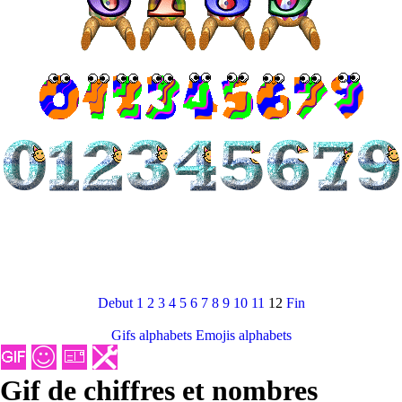
Debut
1
2
3
4
5
6
7
8
9
10
11
12
Fin
Gifs alphabets
Emojis alphabets
Gif de chiffres et nombres