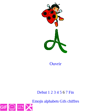
Ouvrir
Debut
1
2
3
4
5
6
7
Fin
Emojis alphabets
Gifs chiffres