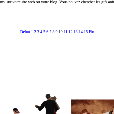
ums, sur votre site web ou votre blog. Vous pouvez chercher les gifs an
Debut
1
2
3
4
5
6
7
8
9
10
11
12
13
14
15
Fin