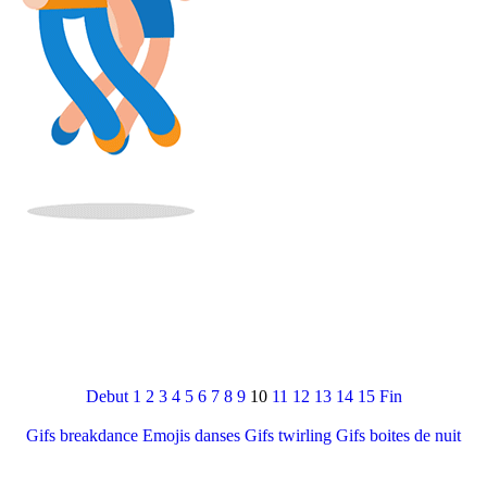
Debut
1
2
3
4
5
6
7
8
9
10
11
12
13
14
15
Fin
Gifs breakdance
Emojis danses
Gifs twirling
Gifs boites de nuit