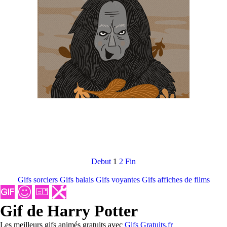
Debut
1
2
Fin
Gifs sorciers
Gifs balais
Gifs voyantes
Gifs affiches de films
Gif de Harry Potter
Les meilleurs gifs animés gratuits avec
Gifs Gratuits.fr