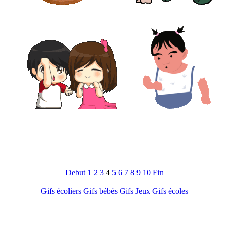
Debut
1
2
3
4
5
6
7
8
9
10
Fin
Gifs écoliers
Gifs bébés
Gifs Jeux
Gifs écoles