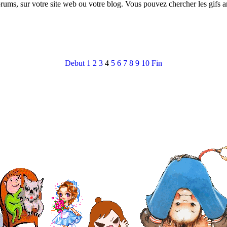
orums, sur votre site web ou votre blog. Vous pouvez chercher les gifs 
Debut
1
2
3
4
5
6
7
8
9
10
Fin