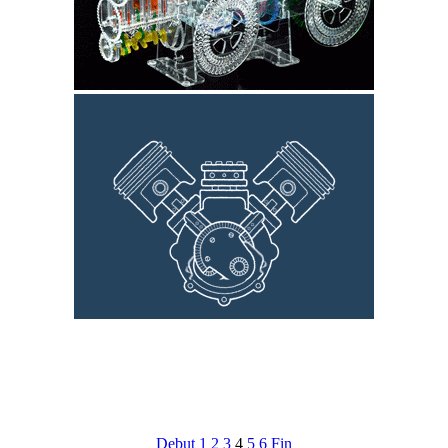
Debut
1
2
3
4
5
6
Fin