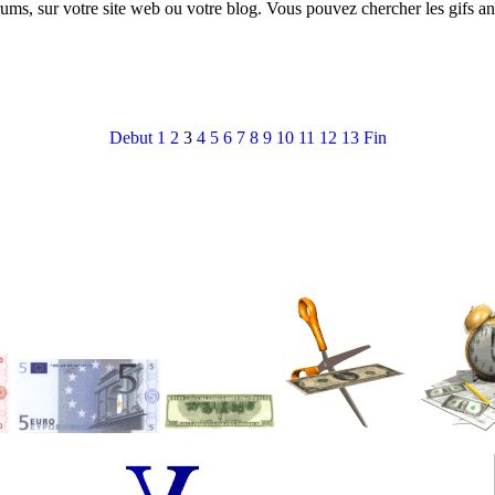
rums, sur votre site web ou votre blog. Vous pouvez chercher les gifs a
Debut
1
2
3
4
5
6
7
8
9
10
11
12
13
Fin