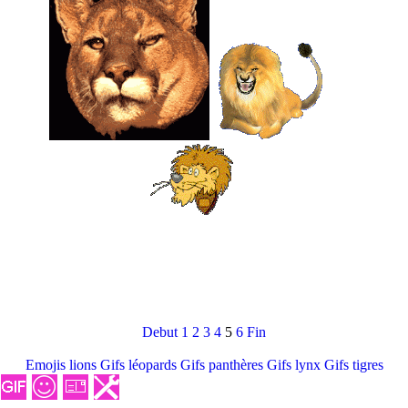
Debut
1
2
3
4
5
6
Fin
Emojis lions
Gifs léopards
Gifs panthères
Gifs lynx
Gifs tigres