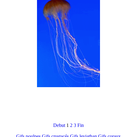
Debut
1
2
3
Fin
Gifs poulpes
Gifs crustacés
Gifs leviathan
Gifs coraux