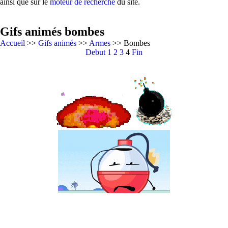
ainsi que sur le
moteur de recherche
du site.
Gifs animés bombes
Accueil
>>
Gifs animés
>>
Armes
>> Bombes
Debut
1
2
3
4
Fin