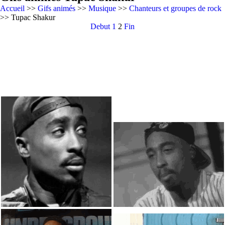
Accueil
>>
Gifs animés
>>
Musique
>>
Chanteurs et groupes de rock
>> Tupac Shakur
Debut
1
2
Fin