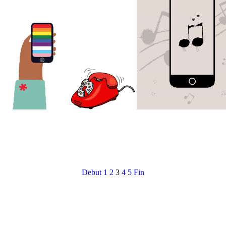
Debut
1
2
3
4
5
Fin