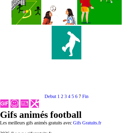
Debut
1
2
3
4
5
6
7
Fin
Gifs animés football
Les meilleurs gifs animés gratuits avec
Gifs Gratuits.fr