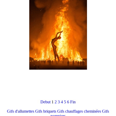
Debut
1
2
3
4
5
6
Fin
Gifs d'allumettes
Gifs briquets
Gifs chauffages cheminées
Gifs
pompiers