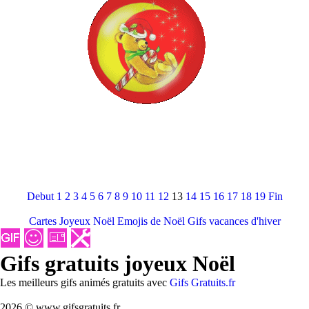
Debut
1
2
3
4
5
6
7
8
9
10
11
12
13
14
15
16
17
18
19
Fin
Cartes Joyeux Noël
Emojis de Noël
Gifs vacances d'hiver
Gifs gratuits joyeux Noël
Les meilleurs gifs animés gratuits avec
Gifs Gratuits.fr
2026 © www.gifsgratuits.fr