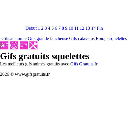
Debut
1
2
3
4
5
6
7
8
9
10
11
12
13
14
Fin
Gifs anatomie
Gifs grande faucheuse
Gifs calaveras
Emojis squelettes
Gifs gratuits squelettes
Les meilleurs gifs animés gratuits avec
Gifs Gratuits.fr
2026 © www.gifsgratuits.fr