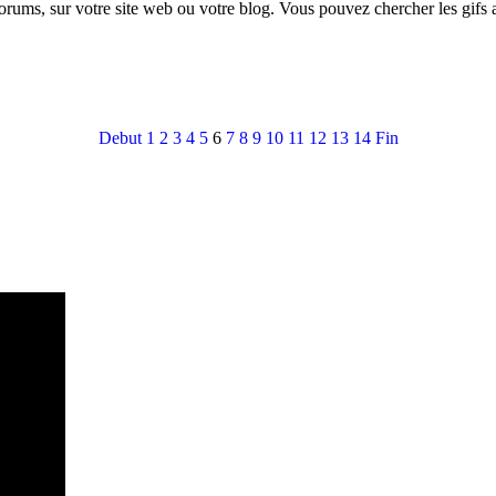
forums, sur votre site web ou votre blog. Vous pouvez chercher les gifs
Debut
1
2
3
4
5
6
7
8
9
10
11
12
13
14
Fin