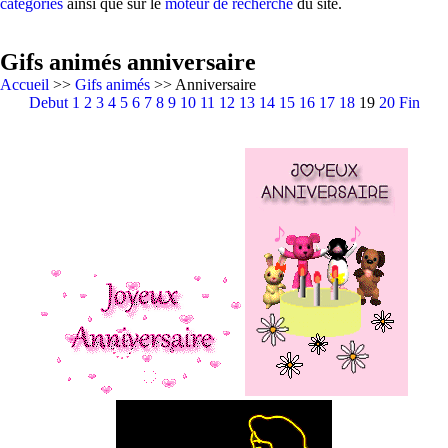
catégories
ainsi que sur le
moteur de recherche
du site.
Gifs animés anniversaire
Accueil
>>
Gifs animés
>> Anniversaire
Debut
1
2
3
4
5
6
7
8
9
10
11
12
13
14
15
16
17
18
19
20
Fin