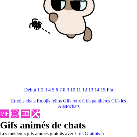
Debut
1
2
3
4
5
6
7
8
9
10
11
12
13
14
15
Fin
Emojis chats
Emojis félins
Gifs lynx
Gifs panthères
Gifs les
Aristochats
Gifs animés de chats
Les meilleurs gifs animés gratuits avec
Gifs Gratuits.fr