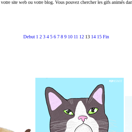
r votre site web ou votre blog. Vous pouvez chercher les gifs animés da
Debut
1
2
3
4
5
6
7
8
9
10
11
12
13
14
15
Fin