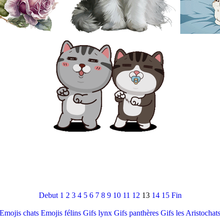
Debut
1
2
3
4
5
6
7
8
9
10
11
12
13
14
15
Fin
Emojis chats
Emojis félins
Gifs lynx
Gifs panthères
Gifs les Aristochat