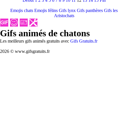
Debut
1
2
3
4
5
6
7
8
9
10
11
12
13
14
15
Fin
Emojis chats
Emojis félins
Gifs lynx
Gifs panthères
Gifs les
Aristochats
Gifs animés de chatons
Les meilleurs gifs animés gratuits avec
Gifs Gratuits.fr
2026 © www.gifsgratuits.fr