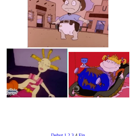
Debut
1
2
3
4
Fin