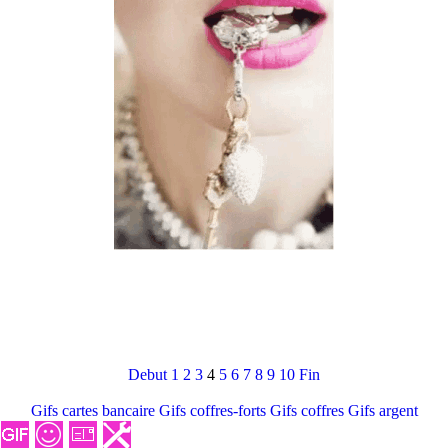
Debut
1
2
3
4
5
6
7
8
9
10
Fin
Gifs cartes bancaire
Gifs coffres-forts
Gifs coffres
Gifs argent