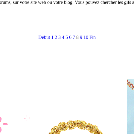
forums, sur votre site web ou votre blog. Vous pouvez chercher les gifs
Debut
1
2
3
4
5
6
7
8
9
10
Fin