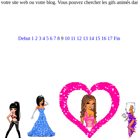
r votre site web ou votre blog. Vous pouvez chercher les gifs animés da
Debut
1
2
3
4
5
6
7
8
9
10
11
12
13
14
15
16
17
Fin